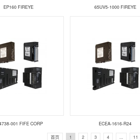
EP160 FIREYE
65UV5-1000 FIREYE
4738-001 FIFE CORP
ECEA-1616-R24
首页
1
2
3
4
...
11