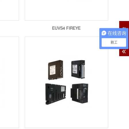
EUVS4 FIREYE
在
在线咨询
线
客
赖工
服