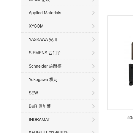
Applied Materials
XYCOM
YASKAWA 安川
SIEMENS 西门子
Schneider 施耐德
Yokogawa 横河
SEW
B&R 贝加莱
53
INDRAMAT
BAUMULLER 包米勒