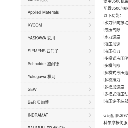
使用3500
配置3500/46M
Applied Materials
以下功能：
l水力径向振
XYCOM
l液压气隙
l水力速度
YASKAWA 安川
l液压加速
SIEMENS 西门子
l液压推力
l多模式液压R
Schneider 施耐德
l多模气隙
l多模式液压
Yokogawa 横河
l多模推力
l多模加速度
SEW
l多模式液压
l液压定子端
B&R 贝加莱
INDRAMAT
GE通用IC69
科尔摩根伺服系
BAUMULLER 包米勒