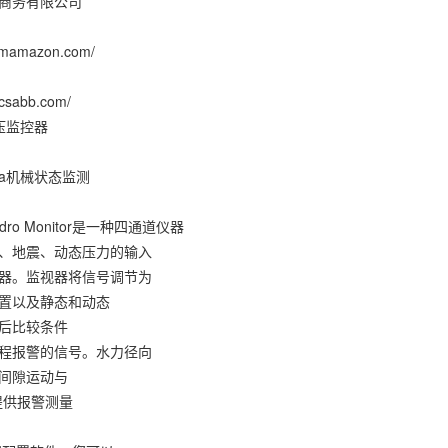
商务有限公司
.xmamazon.com/
dcsabb.com/
液压监控器
vada机械状态监测
Hydro Monitor是一种四通道仪器
、地震、动态压力的输入
器。监视器将信号调节为
置以及静态和动态
后比较条件
程报警的信号。水力径向
间隙运动与
提供报警测量