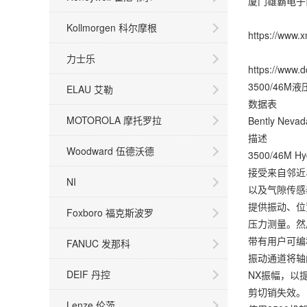
厦门雄霸电子
Kollmorgen 科尔摩根
https://www
力士乐
https://www.
3500/46M
ELAU 艾勒
数据表
MOTOROLA 摩托罗拉
Bently Ne
描述
Woodward 伍德沃德
3500/46M 
接受来自邻近
NI
以及气隙传感
提供振动、位
Foxboro 福克斯波罗
压力测量。然
带有用户可编
FANUC 发那科
振动通道将轴
DEIF 丹控
NX振幅，以
剪切销失效。
Lenze 伦茨