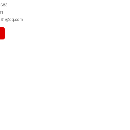
683
81
81@qq.com