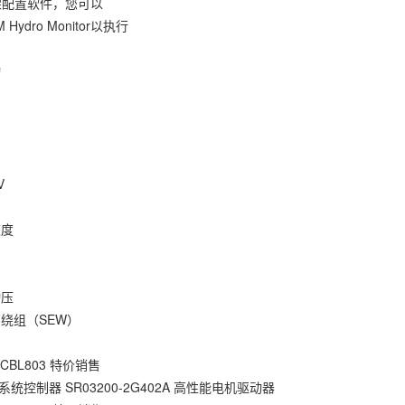
机架配置软件，您可以
 Hydro Monitor以执行
动
V
速度
动压
部绕组（SEW）
7CBL803 特价销售
统控制器 SR03200-2G402A 高性能电机驱动器