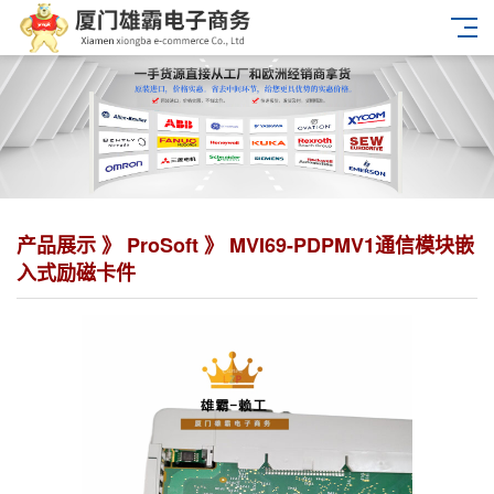
产品展示 》
ProSoft
》 MVI69-PDPMV1通信模块嵌
入式励磁卡件