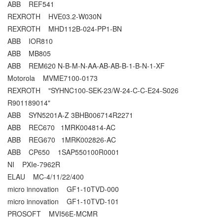
ABB REF541
REXROTH HVE03.2-W030N
REXROTH MHD112B-024-PP1-BN
ABB IOR810
ABB MB805
ABB REM620 N-B-M-N-AA-AB-AB-B-1-B-N-1-XF
Motorola MVME7100-0173
REXROTH "SYHNC100-SEK-23/W-24-C-C-E24-S026
R901189014"
ABB SYN5201A-Z 3BHB006714R2271
ABB REC670 1MRK004814-AC
ABB REG670 1MRK002826-AC
ABB CP650 1SAP550100R0001
NI PXIe-7962R
ELAU MC-4/11/22/400
micro innovation GF1-10TVD-000
micro innovation GF1-10TVD-101
PROSOFT MVI56E-MCMR