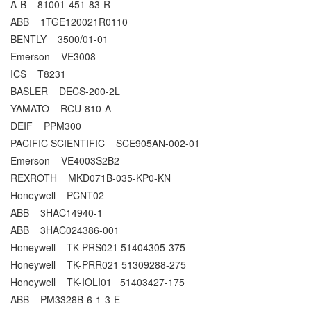
A-B 81001-451-83-R
ABB 1TGE120021R0110
BENTLY 3500/01-01
Emerson VE3008
ICS T8231
BASLER DECS-200-2L
YAMATO RCU-810-A
DEIF PPM300
PACIFIC SCIENTIFIC SCE905AN-002-01
Emerson VE4003S2B2
REXROTH MKD071B-035-KP0-KN
Honeywell PCNT02
ABB 3HAC14940-1
ABB 3HAC024386-001
Honeywell TK-PRS021 51404305-375
Honeywell TK-PRR021 51309288-275
Honeywell TK-IOLI01 51403427-175
ABB PM3328B-6-1-3-E