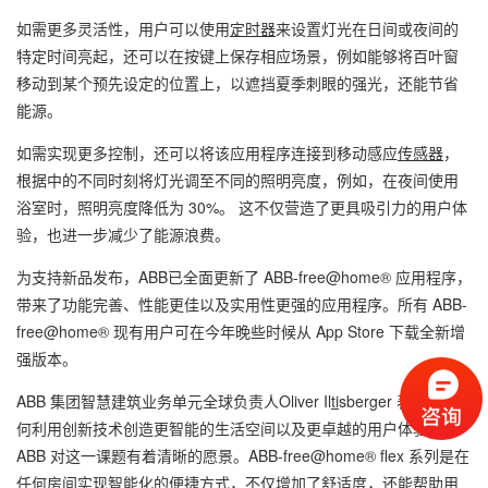
如需更多灵活性，用户可以使用
定时器
来设置灯光在日间或夜间的
特定时间亮起，还可以在按键上保存相应场景，例如能够将百叶窗
移动到某个预先设定的位置上，以遮挡夏季刺眼的强光，还能节省
能源。
如需实现更多控制，还可以将该应用程序连接到移动感应
传感器
，
根据中的不同时刻将灯光调至不同的照明亮度，例如，在夜间使用
浴室时，照明亮度降低为 30%。 这不仅营造了更具吸引力的用户体
验，也进一步减少了能源浪费。
为支持新品发布，ABB已全面更新了 ABB-free@home® 应用程序，
带来了功能完善、性能更佳以及实用性更强的应用程序。所有 ABB-
free@home® 现有用户可在今年晚些时候从 App Store 下载全新增
强版本。
ABB 集团智慧建筑业务单元全球负责人Oliver Il
ti
sberger 表示：“如
何利用创新技术创造更智能的生活空间以及更卓越的用户体验？
ABB 对这一课题有着清晰的愿景。ABB-free@home® flex 系列是在
任何房间实现智能化的便捷方式，不仅增加了舒适度，还能帮助用