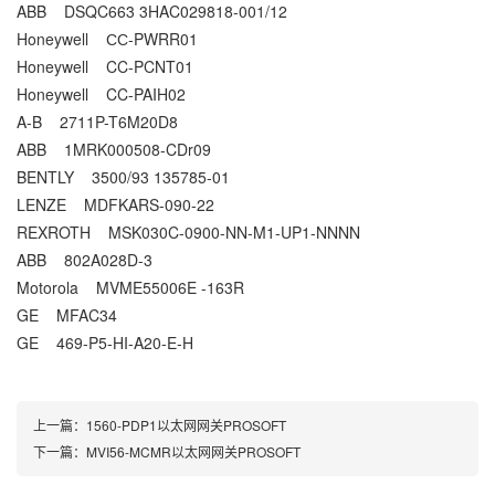
ABB DSQC663 3HAC029818-001/12
Honeywell СС-PWRR01
Honeywell CC-PCNT01
Honeywell CC-PAIH02
A-B 2711P-T6M20D8
ABB 1MRK000508-CDr09
BENTLY 3500/93 135785-01
LENZE MDFKARS-090-22
REXROTH MSK030C-0900-NN-M1-UP1-NNNN
ABB 802A028D-3
Motorola MVME55006E -163R
GE MFAC34
GE 469-P5-HI-A20-E-H
上一篇：
1560-PDP1以太网网关PROSOFT
下一篇：
MVI56-MCMR以太网网关PROSOFT