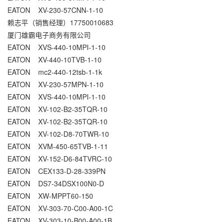
EATON XV-230-57CNN-1-10
赖志平（销售经理）17750010683
厦门雄霸电子商务有限公司
EATON XVS-440-10MPI-1-10
EATON XV-440-10TVB-1-10
EATON mc2-440-12tsb-1-1k
EATON XV-230-57MPN-1-10
EATON XVS-440-10MPI-1-10
EATON XV-102-B2-35TQR-10
EATON XV-102-B2-35TQR-10
EATON XV-102-D8-70TWR-10
EATON XVM-450-65TVB-1-11
EATON XV-152-D6-84TVRC-10
EATON CEX133-D-28-339PN
EATON DS7-34DSX100N0-D
EATON XW-MPPT60-150
EATON XV-303-70-C00-A00-1C
EATON XV-303-10-B00-A00-1B