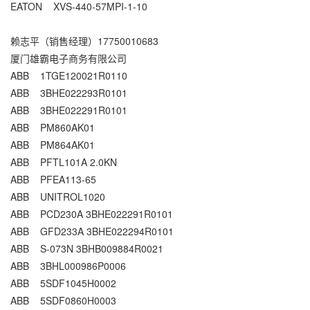
EATON XVS-440-57MPI-1-10
赖志平（销售经理）17750010683
厦门雄霸电子商务有限公司
ABB 1TGE120021R0110
ABB 3BHE022293R0101
ABB 3BHE022291R0101
ABB PM860AK01
ABB PM864AK01
ABB PFTL101A 2.0KN
ABB PFEA113-65
ABB UNITROL1020
ABB PCD230A 3BHE022291R0101
ABB GFD233A 3BHE022294R0101
ABB S-073N 3BHB009884R0021
ABB 3BHL000986P0006
ABB 5SDF1045H0002
ABB 5SDF0860H0003