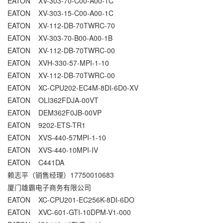
EATON XV-303-70-C00-A00-1C
EATON XV-303-15-C00-A00-1C
EATON XV-112-DB-70TWRC-70
EATON XV-303-70-B00-A00-1B
EATON XV-112-DB-70TWRC-00
EATON XVH-330-57-MPI-1-10
EATON XV-112-DB-70TWRC-00
EATON XC-CPU202-EC4M-8DI-6D0-XV
EATON OLI362FDJA-00VT
EATON DEM362F0JB-00VP
EATON 9202-ETS-TR1
EATON XVS-440-57MPI-1-10
EATON XVS-440-10MPI-IV
EATON C441DA
赖志平（销售经理）17750010683
厦门雄霸电子商务有限公司
EATON XC-CPU201-EC256K-8DI-6DO
EATON XVC-601-GTI-10DPM-V1-000