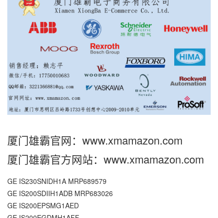
厦门雄霸官网：
www.xmamazon.com
厦门雄霸官方网站：
www.xmamazon.com
GE IS230SNIDH1A MRP689579
GE IS200SDIIH1ADB MRP683026
GE IS200EPSMG1AED
GE IS200EGDMH1AFF