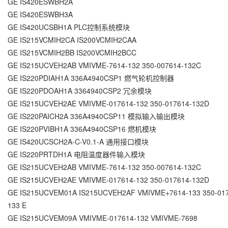
GE IS420ESWBH2A
GE IS420ESWBH3A
GE IS420UCSBH1A PLC控制系统模块
GE IS215VCMIH2CA IS200VCMIH2CAA
GE IS215VCMIH2BB IS200VCMIH2BCC
GE IS215UCVEH2AB VMIVME-7614-132 350-007614-132C
GE IS220PDIAH1A 336A4940CSP1 燃气轮机控制器
GE IS220PDOAH1A 3364940CSP2 冗余模块
GE IS215UCVEH2AE VMIVME-017614-132 350-017614-132D
GE IS220PAICH2A 336A4940CSP11 模拟输入输出模块
GE IS220PVIBH1A 336A4940CSP16 燃机模块
GE IS420UCSCH2A-C-V0.1-A 通用接口模块
GE IS220PRTDH1A 电阻温度器件输入模块
GE IS215UCVEH2AB VMIVME-7614-132 350-007614-132C
GE IS215UCVEH2AE VMIVME-017614-132 350-017614-132D
GE IS215UCVEM01A IS215UCVEH2AF VMIVME+7614-133 350-017
133 E
GE IS215UCVEM09A VMIVME-017614-132 VMIVME-7698