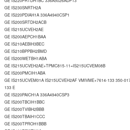
GE IS220PRTDH1BC 336A5026ADP13
GE IS230SNRTH2A
GE IS220PDIAH1A 336A4940CSP1
GE IS200SRTDH2ACB
GE IS215UCVEH2AE
GE IS200AEPCH1BAA
GE IS210AEBIH3BEC
GE IS210BPPBH2BMD
GE IS200WETBH1ABA
GE IS215UCVEH2AE+TPMC815-11=IS215UCVEM08B
GE IS200PMCIH1ABA
GE IS215UCVEM01A IS215UCVEH2AF VMIVME+7614-133 350-017
133 E
GE IS220PAICH1A 336A4940CSP3
GE IS200TBCIH1BBC
GE IS200TVIBH2BBB
GE IS200TBAIH1CCC
GE IS200TPROH1BBB