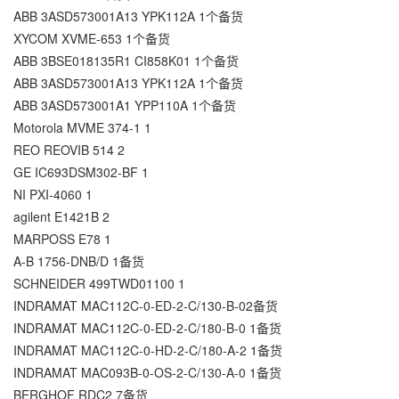
ABB 3ASD573001A13 YPK112A 1个备货
XYCOM XVME-653 1个备货
ABB 3BSE018135R1 CI858K01 1个备货
ABB 3ASD573001A13 YPK112A 1个备货
ABB 3ASD573001A1 YPP110A 1个备货
Motorola MVME 374-1 1
REO REOVIB 514 2
GE IC693DSM302-BF 1
NI PXI-4060 1
agilent E1421B 2
MARPOSS E78 1
A-B 1756-DNB/D 1备货
SCHNEIDER 499TWD01100 1
INDRAMAT MAC112C-0-ED-2-C/130-B-02备货
INDRAMAT MAC112C-0-ED-2-C/180-B-0 1备货
INDRAMAT MAC112C-0-HD-2-C/180-A-2 1备货
INDRAMAT MAC093B-0-OS-2-C/130-A-0 1备货
BERGHOF RDC2 7备货