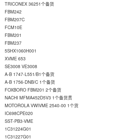
TRICONEX 36251个备货
FBM242
FBM207C
FCM10E
FBM201
FBM237
5SHX1060H001
XVME 653
SE3008 VE3008
A-B 1747-L551/B1个备货
A-B 1756-DNB/C 1个备货
FOXBORO FBM201 2个备货
NACHI MFMA452D5V3 1个备货贯
MOTOROLA VWIVME 2540-00 1个货
IC698CPE020
SST-PB3-VME
1C31224G01
1C31227G01