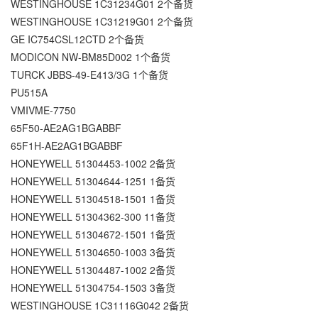
WESTINGHOUSE 1C31234G01 2个备货
WESTINGHOUSE 1C31219G01 2个备货
GE IC754CSL12CTD 2个备货
MODICON NW-BM85D002 1个备货
TURCK JBBS-49-E413/3G 1个备货
PU515A
VMIVME-7750
65F50-AE2AG1BGABBF
65F1H-AE2AG1BGABBF
HONEYWELL 51304453-1002 2备货
HONEYWELL 51304644-1251 1备货
HONEYWELL 51304518-1501 1备货
HONEYWELL 51304362-300 11备货
HONEYWELL 51304672-1501 1备货
HONEYWELL 51304650-1003 3备货
HONEYWELL 51304487-1002 2备货
HONEYWELL 51304754-1503 3备货
WESTINGHOUSE 1C31116G042 2备货