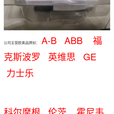
A-B ABB 福
公司主营欧美品牌如：
克斯波罗 英维思 GE
力士乐
科尔摩根 伦茨 霍尼韦