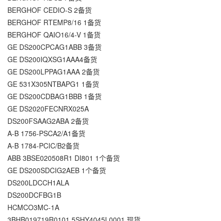
BERGHOF CEDIO-S 2备货
BERGHOF RTEMP8/16 1备货
BERGHOF QAIO16/4-V 1备货
GE DS200CPCAG1ABB 3备货
GE DS200IQXSG1AAA4备货
GE DS200LPPAG1AAA 2备货
GE 531X305NTBAPG1 1备货
GE DS200CDBAG1BBB 1备货
GE DS2020FECNRX025A
DS200FSAAG2ABA 2备货
A-B 1756-PSCA2/A1备货
A-B 1784-PCIC/B2备货
ABB 3BSE020508R1 DI801 1个备货
GE DS200SDCIG2AEB 1个备货
DS200LDCCH1ALA
DS200DCFBG1B
HCMCO3MC-1A
3BHB019719R0101 5SHY4045L0001,现货