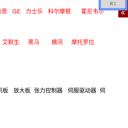
客
赖工
服
 英维思 GE 力士乐 科尔摩根 霍尼韦尔
本特利 艾默生 黑马 横河 摩托罗拉
讯板 放大板 张力控制器 伺服驱动器 伺