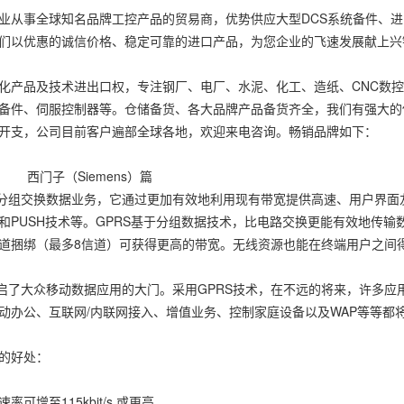
业从事全球知名品牌工控产品的贸易商，优势供应大型DCS系统备件、
们以优惠的诚信价格、稳定可靠的进口产品，为您企业的飞速发展献上兴
化产品及技术进出口权，专注钢厂、电厂、水泥、化工、造纸、CNC数控
备件、伺服控制器等。仓储备货、各大品牌产品备货齐全，我们有强大的
开支，公司目前客户遍部全球各地，欢迎来电咨询。畅销品牌如下：
Siemens）篇
组交换数据业务，它通过更加有效地利用现有带宽提供高速、用户界面友
和PUSH技术等。GPRS基于分组数据技术，比电路交换更能有效地传输数据
道捆绑（最多8信道）可获得更高的带宽。无线资源也能在终端用户之间
了大众移动数据应用的大门。采用GPRS技术，在不远的将来，许多应
动办公、互联网/内联网接入、增值业务、控制家庭设备以及WAP等等都
的好处：
增至115kbit/s 或更高。