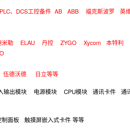
PLC、DCS工控备件 AB ABB 福克斯波罗
尔
鲍米勒 ELAU 丹控
ZYGO Xycom 
RO
ft 伍德沃德 日立等等
入输出模块 电源模块 CPU模块 通讯卡件
通
控制面板 触摸屏嵌入式卡件 等等