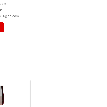
683
81
81@qq.com