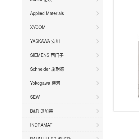
Applied Materials
XYCOM
YASKAWA 安川
SIEMENS 西门子
Schneider 施耐德
Yokogawa 横河
SEW
B&R 贝加莱
INDRAMAT
BAUMULLER 包米勒