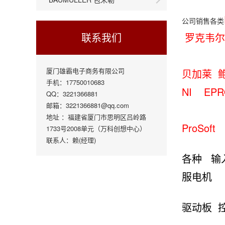
公司销售各类
联系我们
罗克韦
厦门雄霸电子商务有限公司
贝加莱 
手机：17750010683
NI EP
QQ：3221366881
邮箱：3221366881@qq.com
地址 ：福建省厦门市思明区吕岭路
ProSo
1733号2008单元（万科创想中心）
联系人：赖(经理)
各种 输
服电机
驱动板 