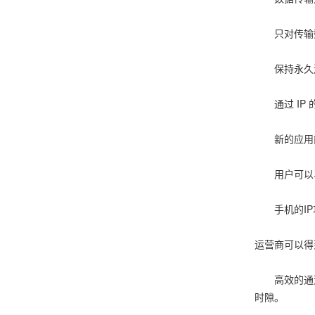
只对传输数
保持永久
通过 IP 的
新的应用能
用户可以马
手机的IP
运营商可以得
高效的通道
时隙。