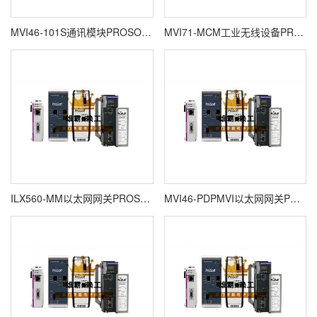
MVI46-101S通讯模块PROSOFT
MVI71-MCM工业无线设备PROSOFT
ILX560-MM以太网网关PROSOFT
MVI46-PDPMVI以太网网关PROSOFT