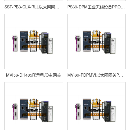
SST-PB3-CLX-RLL以太网网关PROSOFT
PS69-DPM工业无线设备PROSOFT
MVI56-DH485R远程I/O主网关
MVI69-PDPMVI以太网网关PROSOFT