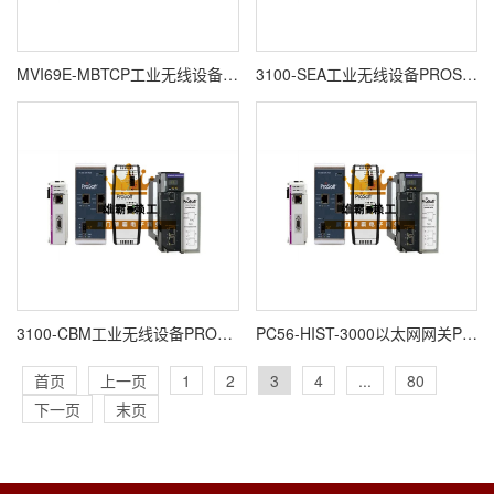
MVI69E-MBTCP工业无线设备PROSOFT
3100-SEA工业无线设备PROSOFT
3100-CBM工业无线设备PROSOFT
PC56-HIST-3000以太网网关PROSOFT
首页
上一页
1
2
3
4
...
80
下一页
末页