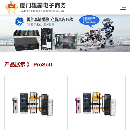
产品展示 》 ProSoft