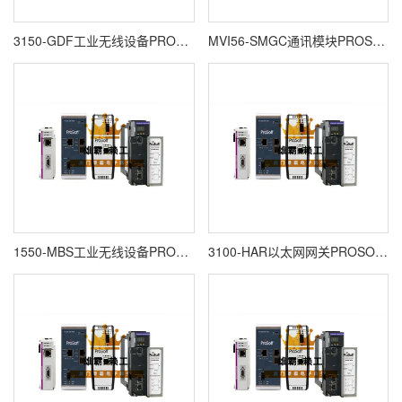
3150-GDF工业无线设备PROSOFT
MVI56-SMGC通讯模块PROSOFT
1550-MBS工业无线设备PROSOFT
3100-HAR以太网网关PROSOFT