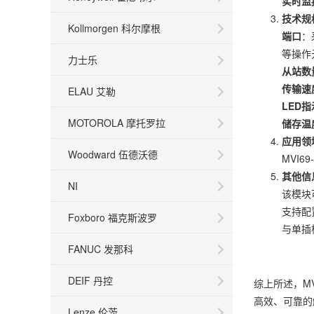
实时监
技术规
Kollmorgen 科尔摩根
端口
：
等操作
力士乐
从站数
传输速
ELAU 艾勒
LED
MOTOROLA 摩托罗拉
储存温
应用领
Woodward 伍德沃德
MVI
其他信
NI
该模块
支持配
Foxboro 福克斯波罗
与单插
FANUC 发那科
DEIF 丹控
综上所述，M
高效、可靠的
Lenze 伦茨