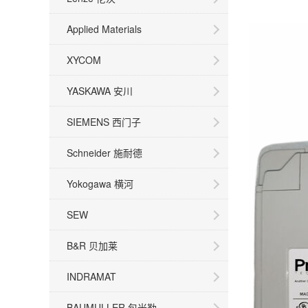
Applied Materials
XYCOM
YASKAWA 安川
SIEMENS 西门子
Schneider 施耐德
Yokogawa 横河
SEW
B&R 贝加莱
INDRAMAT
BAUMULLER 包米勒