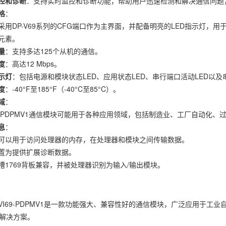
控和诊断
：支持实时监控和诊断功能，帮助用户迅速检测和解决通信问题
格
：
采用DP-V69系列的CFG端口作为主界面，并配备明亮的LED指示灯
元素。
量
：支持多达125个从机的通信。
度
：高达12 Mbps。
指示灯
：包括电源和模块状态LED、应用状态LED、串行端口活动LED以及
度
：-40°F至185°F（-40°C至85°C）。
域
：
69-PDPMV1通信模块可能用于各种应用领域，包括制造业、工厂自动
息
：
可以用于访问处理器的内存，在处理器和模块之间传输数据。
置为提供扩展诊断数据。
槽1769背板兼容，并被处理器识别为输入/输出模块。
VI69-PDPMV1是一款功能强大、兼容性好的通信模块，广泛应用于
解决方案。