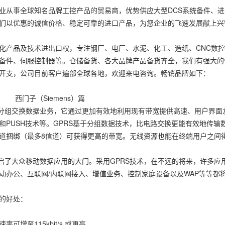
业从事全球知名品牌工控产品的贸易商，优势供应大型DCS系统备件、
们以优惠的诚信价格、稳定可靠的进口产品，为您企业的飞速发展献上兴
化产品及技术进出口权，专注钢厂、电厂、水泥、化工、造纸、CNC数控
备件、伺服控制器等。仓储备货、各大品牌产品备货齐全，我们有强大的
开支，公司目前客户遍部全球各地，欢迎来电咨询。畅销品牌如下：
Siemens）篇
组交换数据业务，它通过更加有效地利用现有带宽提供高速、用户界面友
和PUSH技术等。GPRS基于分组数据技术，比电路交换更能有效地传输数据
道捆绑（最多8信道）可获得更高的带宽。无线资源也能在终端用户之间
了大众移动数据应用的大门。采用GPRS技术，在不远的将来，许多应
动办公、互联网/内联网接入、增值业务、控制家庭设备以及WAP等等都
的好处：
增至115kbit/s 或更高。