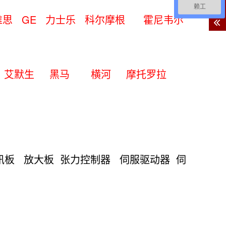
客
赖工
服
 英维思 GE 力士乐 科尔摩根 霍尼韦尔
本特利 艾默生 黑马 横河 摩托罗拉
讯板 放大板 张力控制器 伺服驱动器 伺