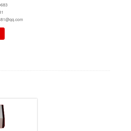
683
81
81@qq.com