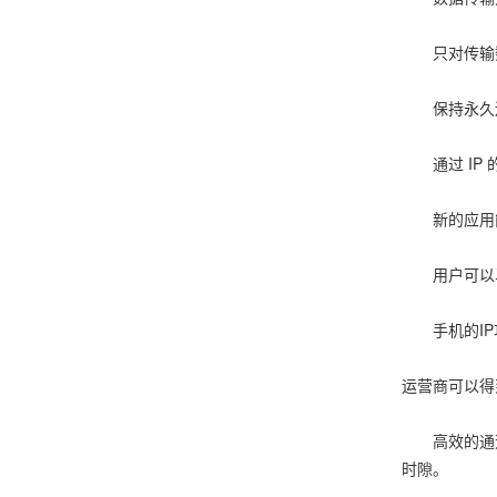
只对传输数
保持永久
通过 IP 的
新的应用能
用户可以马
手机的IP
运营商可以得
高效的通道
时隙。