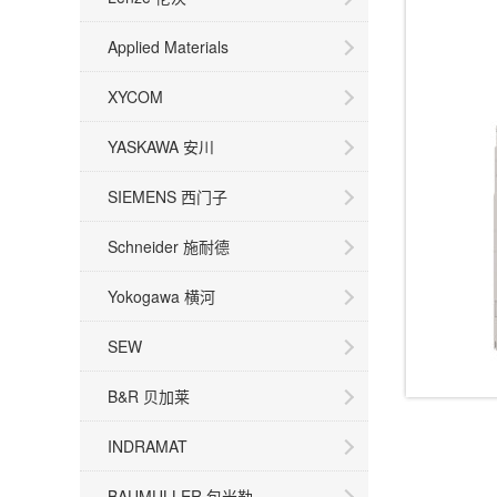
Applied Materials
XYCOM
YASKAWA 安川
SIEMENS 西门子
Schneider 施耐德
Yokogawa 横河
SEW
B&R 贝加莱
INDRAMAT
BAUMULLER 包米勒