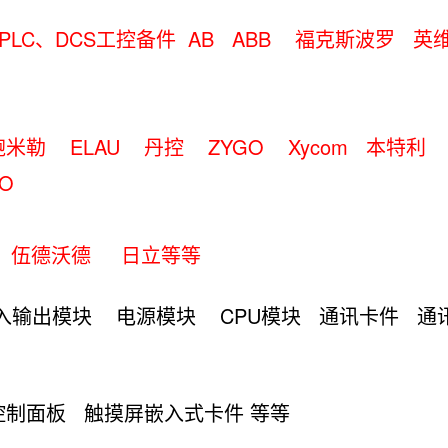
PLC、DCS工控备件 AB ABB 福克斯波罗
尔
鲍米勒 ELAU 丹控
ZYGO Xycom 
RO
ft 伍德沃德 日立等等
入输出模块 电源模块 CPU模块 通讯卡件
通
控制面板 触摸屏嵌入式卡件 等等