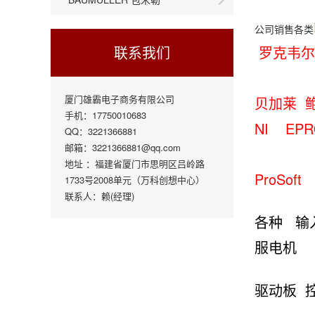
公司销售各类
联系我们
罗克韦
厦门雄霸电子商务有限公司
贝加莱 
手机：17750010683
NI EP
QQ：3221366881
邮箱：3221366881@qq.com
地址 ：福建省厦门市思明区吕岭路
ProSo
1733号2008单元（万科创想中心）
联系人：赖(经理)
各种 输
服电机
驱动板 