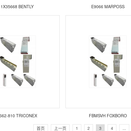
1X35668 BENTLY
E9066 MARPOSS
662-810 TRICONEX
FBMSVH FOXBORO
首页
上一页
1
2
3
4
...