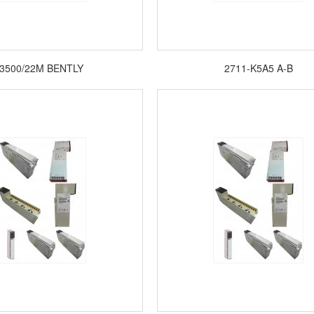
3500/22M BENTLY
2711-K5A5 A-B