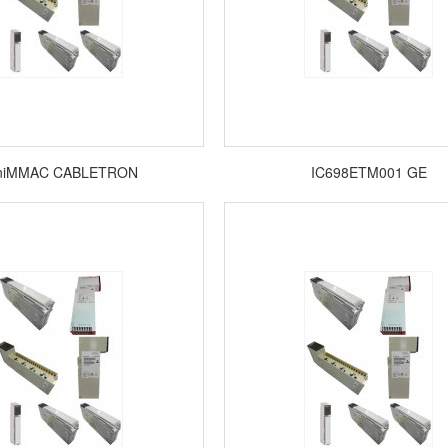
niMMAC CABLETRON
IC698ETM001 GE