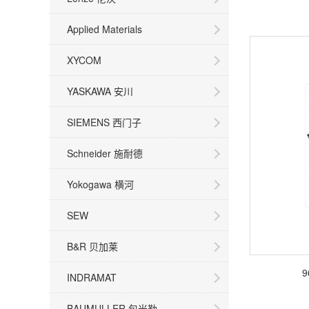
Applied Materials
XYCOM
YASKAWA 安川
SIEMENS 西门子
Schneider 施耐德
Yokogawa 横河
SEW
B&R 贝加莱
9
INDRAMAT
BAUMULLER 包米勒