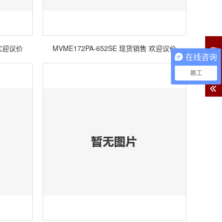
 欢迎议价
MVME172PA-652SE 现货销售 欢迎议价
在
在线咨询
线
客
赖工
服