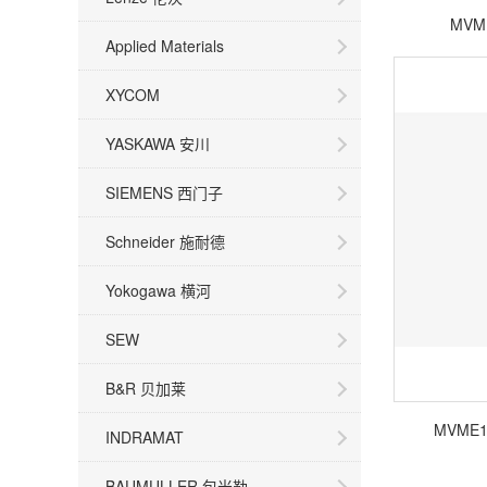
MVM
Applied Materials
XYCOM
YASKAWA 安川
SIEMENS 西门子
Schneider 施耐德
Yokogawa 横河
SEW
B&R 贝加莱
MVME
INDRAMAT
BAUMULLER 包米勒